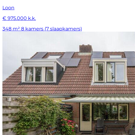
Loon
€ 975.000 k.k.
348 m²
8 kamers (7 slaapkamers)