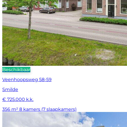
Beschikbaar
Veenhoopsweg 58-59
Smilde
€ 725.000 k.k.
356 m²
8 kamers (7 slaapkamers)