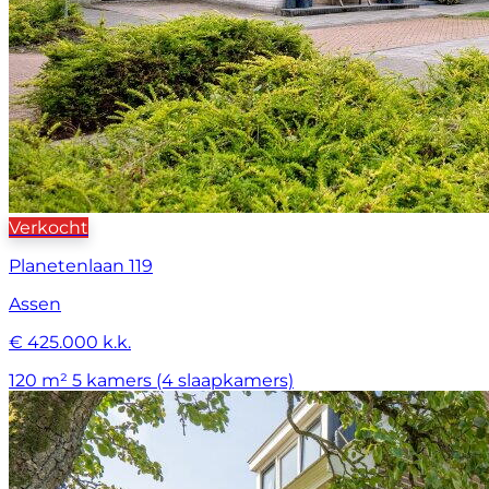
Verkocht
Planetenlaan 119
Assen
€ 425.000 k.k.
120 m²
5 kamers (4 slaapkamers)