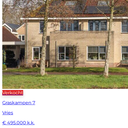
Verkocht
Graskampen 7
Vries
€ 495.000 k.k.