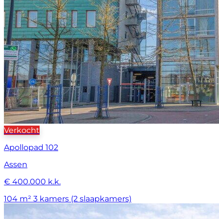
Verkocht
Apollopad 102
Assen
€ 400.000 k.k.
104 m²
3 kamers (2 slaapkamers)