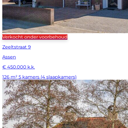
Verkocht onder voorbehoud
Zeeltstraat 9
Assen
€ 450.000 k.k.
126 m²
5 kamers (4 slaapkamers)