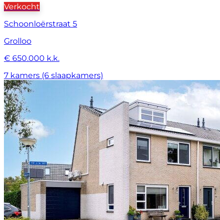
Verkocht
Schoonloërstraat 5
Grolloo
€ 650.000 k.k.
7 kamers (6 slaapkamers)