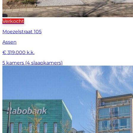
Verkocht
Moezelstraat 105
Assen
€ 319.000 k.k.
5 kamers (4 slaapkamers)