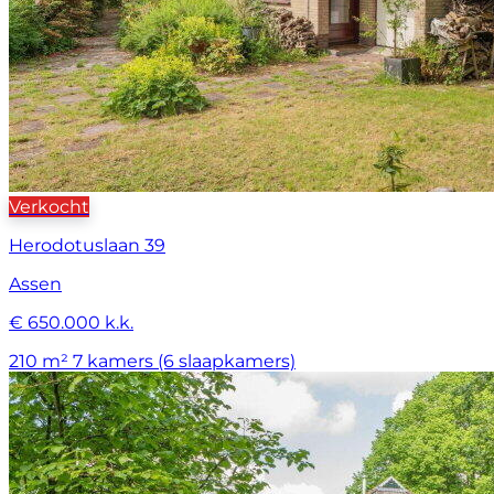
Verkocht
Herodotuslaan 39
Assen
€ 650.000 k.k.
210 m²
7 kamers (6 slaapkamers)