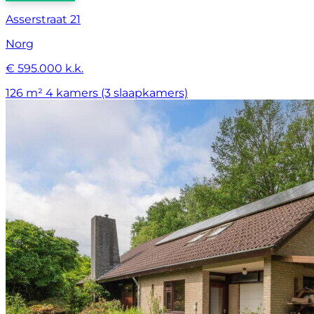
Asserstraat 21
Norg
€ 595.000 k.k.
126 m²
4 kamers (3 slaapkamers)