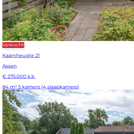
Verkocht
Kaarnheugte 21
Assen
€ 275.000 k.k.
84 m²
5 kamers (4 slaapkamers)