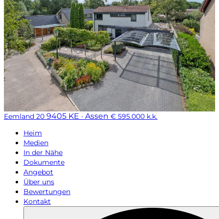
9405 KE · Assen
Eemland 20
€ 595.000 k.k.
Heim
Medien
In der Nähe
Dokumente
Angebot
Über uns
Bewertungen
Kontakt