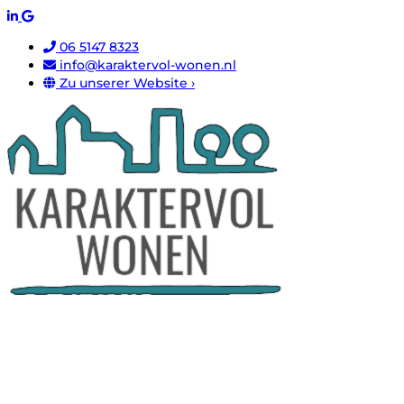
06 5147 8323
info@karaktervol-wonen.nl
Zu unserer Website ›